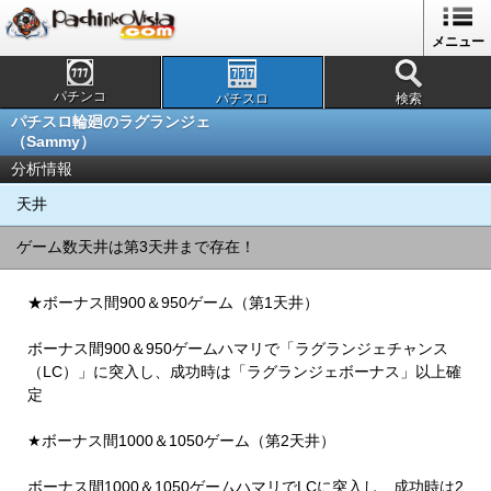
メニュー
パチンコ
パチスロ
検索
パチスロ輪廻のラグランジェ
（Sammy）
分析情報
天井
ゲーム数天井は第3天井まで存在！
★ボーナス間900＆950ゲーム（第1天井）
ボーナス間900＆950ゲームハマリで「ラグランジェチャンス
（LC）」に突入し、成功時は「ラグランジェボーナス」以上確
定
★ボーナス間1000＆1050ゲーム（第2天井）
ボーナス間1000＆1050ゲームハマリでLCに突入し、成功時は2