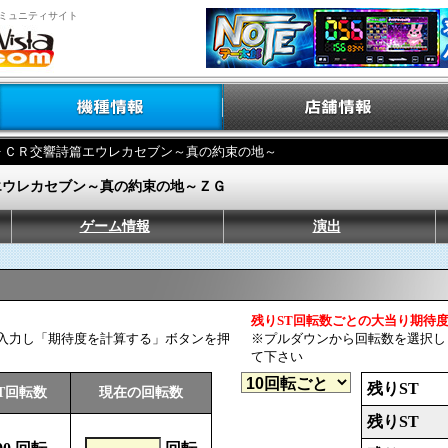
ミュニティサイト
> ＣＲ交響詩篇エウレカセブン～真の約束の地～
エウレカセブン～真の約束の地～ＺＧ
ゲーム情報
演出
残りST回転数ごとの大当り期待
入力し「期待度を計算する」ボタンを押
※プルダウンから回転数を選択し
て下さい
残りST
T回転数
現在の回転数
残りST