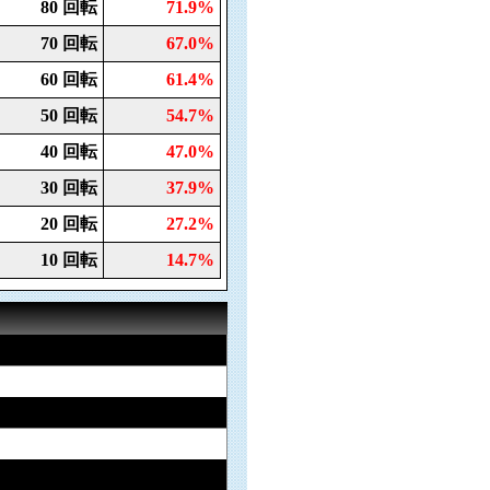
80 回転
71.9%
70 回転
67.0%
60 回転
61.4%
50 回転
54.7%
40 回転
47.0%
30 回転
37.9%
20 回転
27.2%
10 回転
14.7%