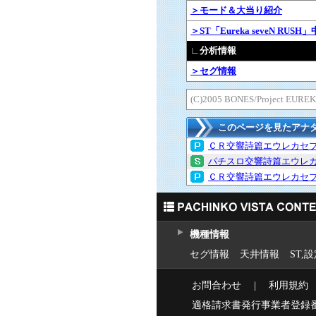
＞モード＆大当り紹介
＞ST「Eureka seveN RUS
∟分析情報
＞セグ情報
(C)2005 BONES/Project EURE
このページを見たアナ
ＣＲ交響詩篇エウレカセ
パチスロ交響詩篇エウレ
ＣＲ交響詩篇エウレカセ
機種情報
セグ情報
天井情報
ST,
お問合わせ
｜
利用規約
適格請求書発行事業者登録