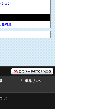
クション
り期待度
報
業界リンク
向け）