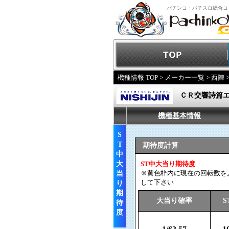
パチンコ・パチスロ総合コ
機種情報 TOP
>
メーカー一覧
>
西陣
ＣＲ交響詩篇
機種基本情報
S
T
期待度計算
中
大
ST中大当り期待度
※黄色枠内に現在の回転数を
当
して下さい
り
期
大当り確率
S
待
度