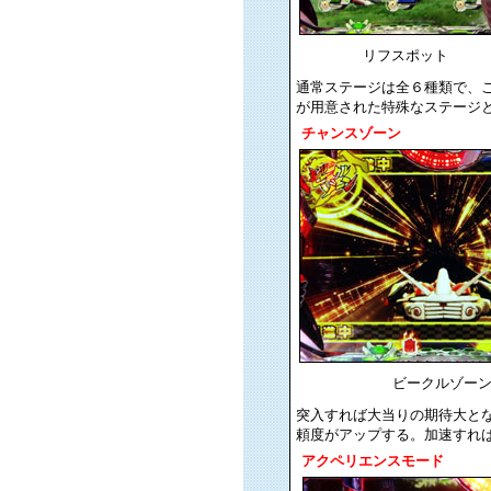
リフスポット
通常ステージは全６種類で、
が用意された特殊なステージ
チャンスゾーン
ビークルゾー
突入すれば大当りの期待大と
頼度がアップする。加速すれ
アクペリエンスモード