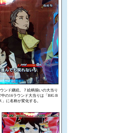
6ラウンド継続。７絵柄揃いの大当り
中の16ラウンド大当りは「BIG B
ナス」に名称が変化する。