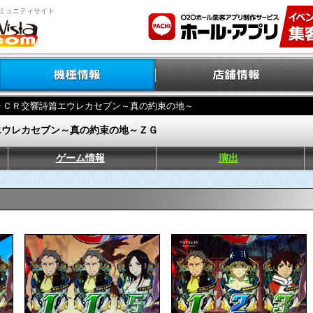
ミュニティサイト
> ＣＲ交響詩篇エウレカセブン～真の約束の地～
エウレカセブン～真の約束の地～ＺＧ
ゲーム情報
演出