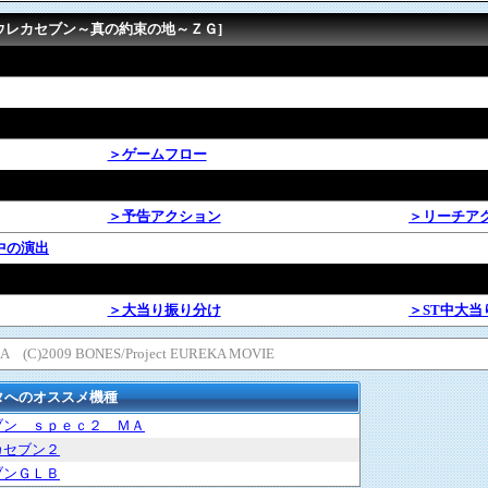
エウレカセブン～真の約束の地～ＺＧ]
＞ゲームフロー
＞予告アクション
＞リーチア
H」中の演出
＞大当り振り分け
＞ST中大当
KA (C)2009 BONES/Project EUREKA MOVIE
タへのオススメ機種
ブン ｓｐｅｃ２ ＭＡ
カセブン２
ブンＧＬＢ