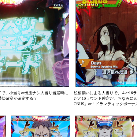
で、小当りor出玉ナシ大当り当選時に
絵柄揃いによる大当りで、４or1
潜伏確変が確定する!?
だと16ラウンド確定だ。ちなみにST
ONUS」or「ドラマティックボー