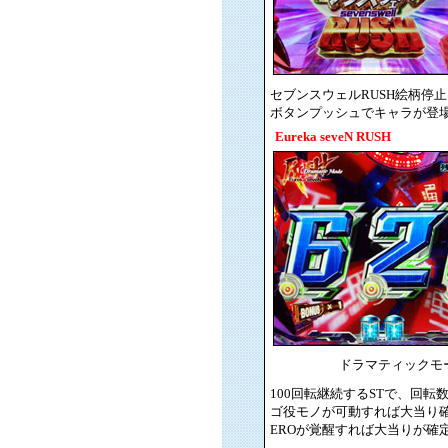
セブンスウェルRUSH絵柄停
ボタンプッシュでキャラが登場
Eureka seveN RUSH
ドラマティックモ
100回転継続するSTで、回転
ゴ役モノが可動すれば大当り確定
EROが覚醒すれば大当りが確定