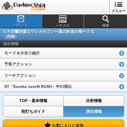
メニュー
パチンコ
パチスロ
検索
ＣＲ交響詩篇エウレカセブン〜真の約束の地〜ＺＧ
（西陣）
演出情報
モード＆大当り紹介
予告アクション
リーチアクション
ST「Eureka seveN RUSH」中の演出
TOP・基本情報
分析情報
初打ちガイド
演出情報
お気に入りに追加