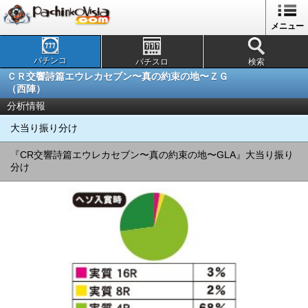
メニュー
パチンコ
パチスロ
検索
ＣＲ交響詩篇エウレカセブン〜真の約束の地〜ＺＧ
（西陣）
分析情報
大当り振り分け
『CR交響詩篇エウレカセブン〜真の約束の地〜GLA』大当り振り
分け