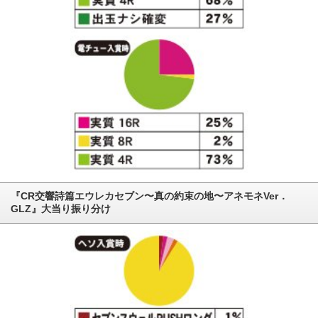
『CR交響詩篇エウレカセブン〜真の約束の地〜アネモネVer．
GLZ』大当り振り分け