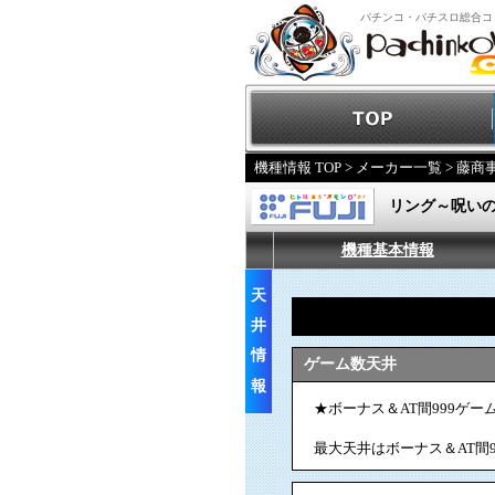
パチンコ・パチスロ総合コ
機種情報 TOP
>
メーカー一覧
>
藤商
リング～呪い
機種基本情報
天
井
情
ゲーム数天井
報
★ボーナス＆AT間999ゲー
最大天井はボーナス＆AT間