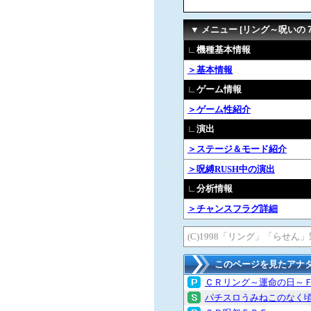
▼ メニュー [リング～呪いの
∟機種基本情報
＞基本情報
∟ゲーム情報
＞ゲーム性紹介
∟演出
＞ステージ＆モード紹介
＞呪縛RUSH中の演出
∟分析情報
＞チャンスフラグ詳細
(C)1998「リング」「らせん
このページを見たアナ
ＣＲリング～運命の日～
パチスロうみねこのなく