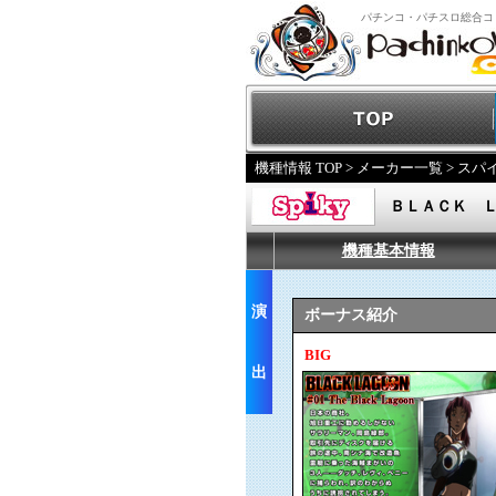
パチンコ・パチスロ総合コ
機種情報 TOP
>
メーカー一覧
>
スパ
ＢＬＡＣＫ 
機種基本情報
演
ボーナス紹介
BIG
出