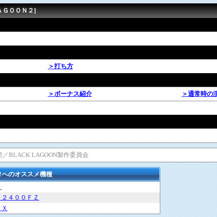
ＡＧＯＯＮ２]
＞打ち方
＞ボーナス紹介
＞通常時の
学館／BLACK LAGOON製作委員会
タへのオススメ機種
Ｎ
－２４００ＦＺ
ＴＸ