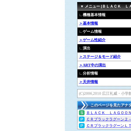
▼ メニュー [ＢＬＡＣＫ Ｌ
∟機種基本情報
＞基本情報
∟ゲーム情報
＞ゲーム性紹介
∟演出
＞ステージ＆モード紹介
＞ART中の演出
∟分析情報
＞天井情報
(C)2006,2010 広江礼威・小
このページを見たアナ
ＢＬＡＣＫ ＬＡＧＯＯ
ＣＲブラックラグーン２
ＣＲブラックラグーンＬ