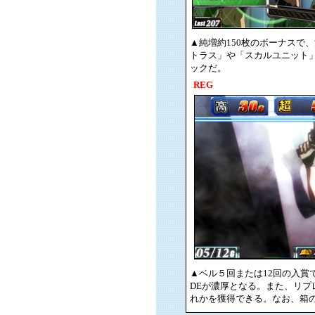
▲純増約150枚のボーナスで
トラス」や「スカルユニット
ックだ。
REG
▲ベル５回または12回の入賞
DEが濃厚となる。また、リプレイ
れかを獲得できる。なお、箱