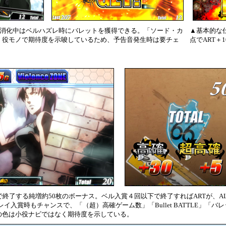
、消化中はベルハズレ時にバレットを獲得できる。「ソード・カ
▲基本的な
」役モノで期待度を示唆しているため、予告音発生時は要チェ
点でART＋
で終了する純増約50枚のボーナス。ベル入賞４回以下で終了すればARTが、AL
入賞時もチャンスで、「（超）高確ゲーム数」「Bullet BATTLE」「バレッ
の色は小役ナビではなく期待度を示している。