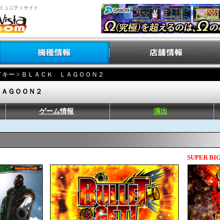
ミュニティサイト
イキー
> ＢＬＡＣＫ ＬＡＧＯＯＮ２
ＬＡＧＯＯＮ２
ゲーム情報
演出
SUPER BI