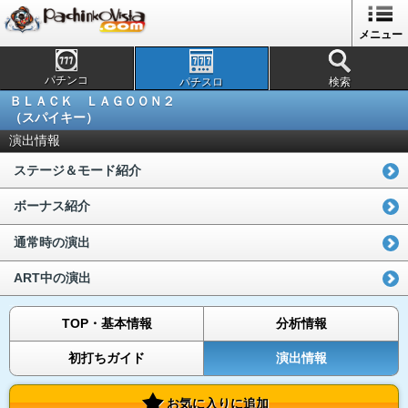
メニュー
パチンコ
パチスロ
検索
ＢＬＡＣＫ ＬＡＧＯＯＮ２
（スパイキー）
演出情報
ステージ＆モード紹介
ボーナス紹介
通常時の演出
ART中の演出
TOP・基本情報
分析情報
初打ちガイド
演出情報
お気に入りに追加