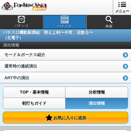
メニュー
パチンコ
パチスロ
検索
パチスロ機動新撰組 萌えよ剣〜今宵、花散る〜
（北電子）
演出情報
モード＆ボーナス紹介
通常時の連続演出
ART中の演出
TOP・基本情報
分析情報
初打ちガイド
演出情報
お気に入りに追加