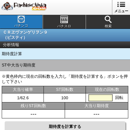
メニュー
パチンコ
パチスロ
検索
ＣＲヱヴァンゲリヲン９
（ビスティ）
分析情報
期待度計算
ST中大当り期待度
※黄色枠内に現在の回転数を入力し「期待度を計算する」ボタンを押
して下さい
大当り確率
ST回転数
現在の回転数
回転
1/62.6
100
残りST回転数
大当り期待度
---
---
期待度を計算する