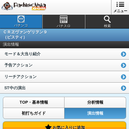
メニュー
パチンコ
パチスロ
検索
ＣＲヱヴァンゲリヲン９
（ビスティ）
演出情報
モード＆大当り紹介
予告アクション
リーチアクション
ST中の演出
TOP・基本情報
分析情報
初打ちガイド
演出情報
お気に入りに追加