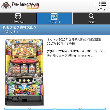
メニュー
パチンコ
パチスロ
検索
真モグモグ風林火山２
（ネット）
ネット／2015年２月導入開始／設置期限
2017年10月／５号機
(C)NET CORPORATION (C)2015 コーエー
テクモウェーブ All rights reserved.