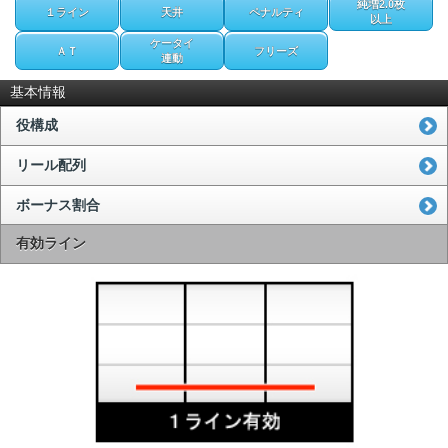
純増2.0枚
１ライン
天井
ペナルティ
以上
ケータイ
ＡＴ
フリーズ
連動
基本情報
役構成
リール配列
ボーナス割合
有効ライン