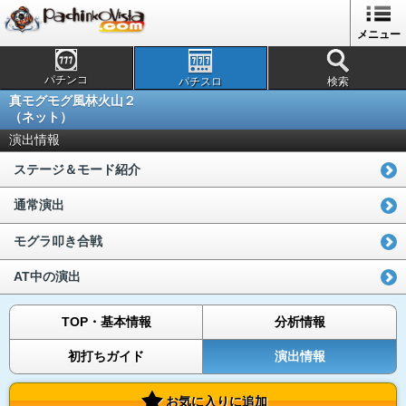
メニュー
パチンコ
パチスロ
検索
真モグモグ風林火山２
（ネット）
演出情報
ステージ＆モード紹介
通常演出
モグラ叩き合戦
AT中の演出
TOP・基本情報
分析情報
初打ちガイド
演出情報
お気に入りに追加