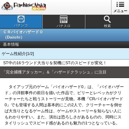
メニュー
パチンコ
パチスロ
検索
ＣＲバイオハザード０
（Daiichi）
基本情報
ゲーム性紹介[1/2]
ST中の16ラウンド大当りを契機にSTのスピードが変化！
「完全捕獲アタッカー」＆「ハザードクラッシュ」に注目
タイアップ元のゲーム「バイオハザード0」は、「バイオハザー
ド」の洋館事件の前日を描いた作品で、ビリーとレベッカがクリ
ーチャーたちと戦うストーリーが見物。本機『CRバイオハザード
0』でも登場する人間は基本的にこの2人で、クリーチャーを倒せ
ば大当りとなるゲーム性は、ゲームやストーリーを知らない人に
もわかりやすい。また、演出は恐ろしさがあるものの、同時にス
タイリッシュでスピード感があるのも魅力の1つとなっている。