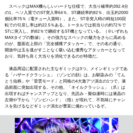
スペックはMAX機らしいハードな仕様で、大当り確率約392.4分
の1、ヘソ入賞でのST突入率64％、ST継続率約82％、出玉約2000
個比率75％（電チュー入賞時）。また、ST非突入時の時短100回
転での引戻し率は約22.5％ある。トータルでは初当りの約72％で
STに突入し、約82％で継続するST機となっている。（※いずれも
MAXタイプの数値）。その強力なスペックの魅力をさらに高める
のが、盤面右上部の「完全捕獲アタッカー」で、その名の通り、
開放中は玉を逃がすことなく吸い込む優秀なアタッカーとなって
おり、気持ち良く大当りを消化できるのが特徴だ。
液晶周辺に配置された主なギミックは3つ。メインギミックであ
る「ハザードクラッシュ」（ゾンビの顔）は、お馴染みの「てん
とう虫柄」や「雷雲モード」と同格の4大激アツ演出の1つで、液
晶前面に突如出現する。その他、「ネイルクラッシュ」（爪）は
出現すればチャンスアップとなり、先読み・擬似連時には液晶の
左側や下から「ゾンビハンド」（指）が現れて、不気味にチャン
スを告げるなどギミック演出が豊富に備わっているぞ。