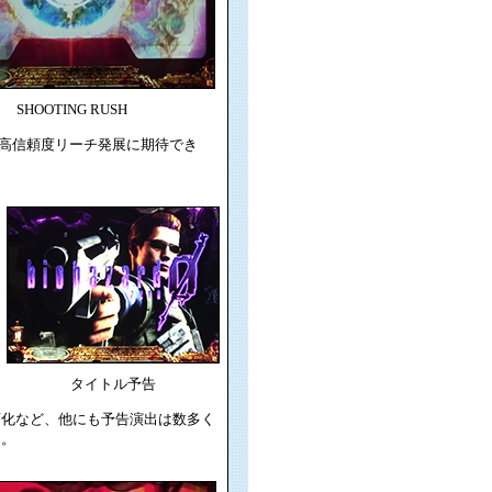
SHOOTING RUSH
高信頼度リーチ発展に期待でき
タイトル予告
変化など、他にも予告演出は数多く
う。