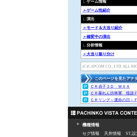
∟ゲーム情報
＞ゲーム性紹介
∟演出
＞モード＆大当り紹介
＞確変中の演出
∟分析情報
＞大当り振り分け
(C)CAPCOM CO., LTD. ALL RI
このページを見たアナ
ＣＲ貞子３Ｄ ＷＸＡ
ＣＲ暴れん坊将軍 怪談
ＣＲリング～運命の日～
機種情報
セグ情報
天井情報
ST,