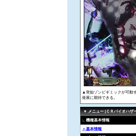
▲突如ゾンビギミックが可動
発展に期待できる。
▼ メニュー [ＣＲバイオハザ
∟機種基本情報
＞基本情報