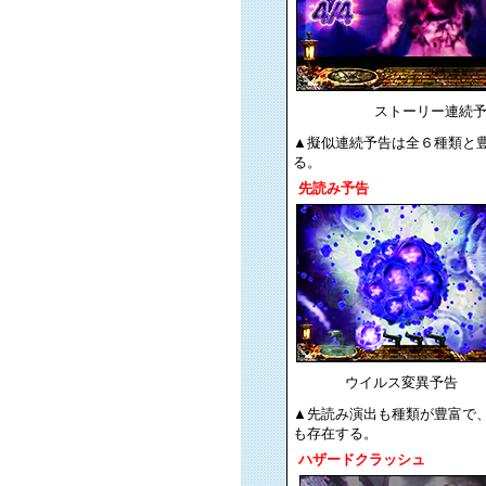
ストーリー連続
▲擬似連続予告は全６種類と
る。
先読み予告
ウイルス変異予告
▲先読み演出も種類が豊富で
も存在する。
ハザードクラッシュ