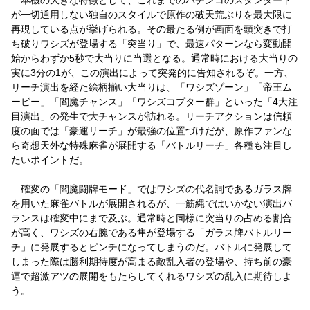
が一切通用しない独自のスタイルで原作の破天荒ぶりを最大限に
再現している点が挙げられる。その最たる例が画面を頭突きで打
ち破りワシズが登場する「突当り」で、最速パターンなら変動開
始からわずか5秒で大当りに当選となる。通常時における大当りの
実に3分の1が、この演出によって突発的に告知されるぞ。一方、
リーチ演出を経た絵柄揃い大当りは、「ワシズゾーン」「帝王ム
ービー」「閻魔チャンス」「ワシズコプター群」といった「4大注
目演出」の発生で大チャンスが訪れる。リーチアクションは信頼
度の面では「豪運リーチ」が最強の位置づけだが、原作ファンな
ら奇想天外な特殊麻雀が展開する「バトルリーチ」各種も注目し
たいポイントだ。
確変の「閻魔闘牌モード」ではワシズの代名詞であるガラス牌
を用いた麻雀バトルが展開されるが、一筋縄ではいかない演出バ
ランスは確変中にまで及ぶ。通常時と同様に突当りの占める割合
が高く、ワシズの右腕である隼が登場する「ガラス牌バトルリー
チ」に発展するとピンチになってしまうのだ。バトルに発展して
しまった際は勝利期待度が高まる敵乱入者の登場や、持ち前の豪
運で超激アツの展開をもたらしてくれるワシズの乱入に期待しよ
う。