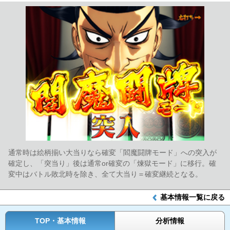
通常時は絵柄揃い大当りなら確変「閻魔闘牌モード」への突入が
確定し、「突当り」後は通常or確変の「煉獄モード」に移行。確
変中はバトル敗北時を除き、全て大当り＝確変継続となる。
基本情報一覧に戻る
TOP・基本情報
分析情報