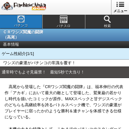
メニュー
パチンコ
パチスロ
検索
ＣＲワシズ閻魔の闘牌
（高尾）
基本情報
ゲーム性紹介[1/1]
ワシズの豪運がパチンコの常識を覆す！
通常時でもよそ見厳禁！ 最短5秒で大当り！
高尾から登場した『CRワシズ閻魔の闘牌』は、福本伸行の代表
作「アカギ」において最大の敵として登場した、鷲巣巌の若かり
し時代を描いたコミックが原作。MAXスペックと甘デジスペック
のどちらも高継続率を誇るバトルスペック機で、ワシズの豪運が
プレイヤーに宿ったかのような勝利＆連チャンを体感できる仕様
になっている。
本機の大きな特徴として、これまでのパチンコのスタンダード