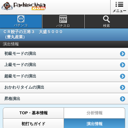
メニュー
パチンコ
パチスロ
検索
ＣＲ餃子の王将３ 大盛５０００
（豊丸産業）
演出情報
初級モードの演出
上級モードの演出
超級モードの演出
おかわりタイムの演出
昇格演出
TOP・基本情報
分析情報
初打ちガイド
演出情報