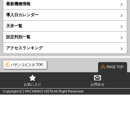
最新機種情報
導入日カレンダー
天井一覧
設定判別一覧
アクセスランキング
パチンコビスタ TOP
PAGE TOP
お気に入り
お問合せ
Copyright (C) PACHINKO VISTA All Right Reserved.