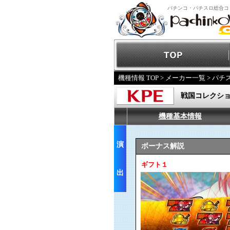
パチンコ・パチスロ総合コ
機種情報 TOP
>
メーカー一覧
>
パチ
戦国コレクシ
機種基本情報
演
ボーナス解説
ギフト１
出