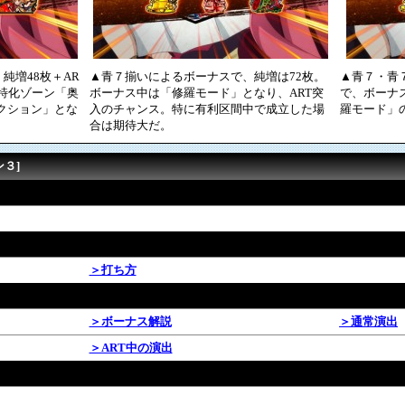
純増48枚＋AR
▲青７揃いによるボーナスで、純増は72枚。
▲青７・青
せ特化ゾーン「奥
ボーナス中は「修羅モード」となり、ART突
で、ボーナス
レクション」とな
入のチャンス。特に有利区間中で成立した場
羅モード」
合は期待大だ。
ン３]
＞打ち方
＞ボーナス解説
＞通常演出
＞ART中の演出