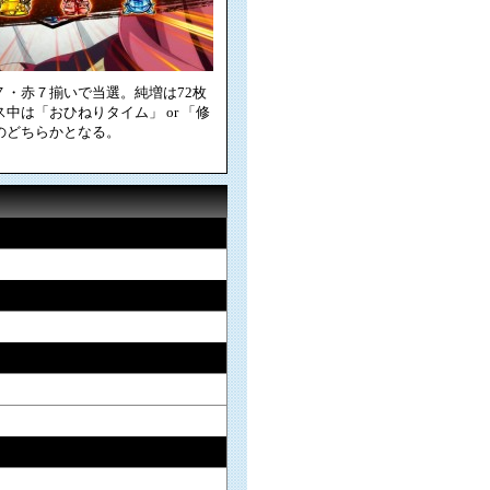
７・赤７揃いで当選。純増は72枚
中は「おひねりタイム」 or 「修
のどちらかとなる。