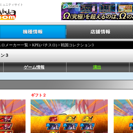
ミュニティサイト
スロメーカー一覧
>
KPE(パチスロ)
> 戦国コレクション3
ョン３
ゲーム情報
演出
ギフト２