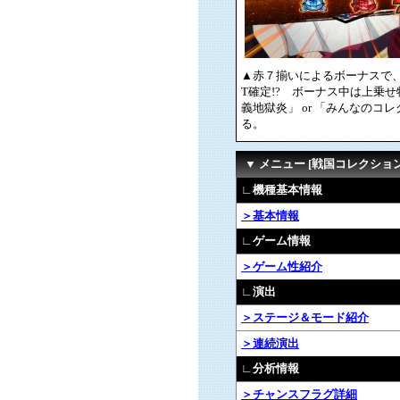
▲赤７揃いによるボーナスで、
T確定!? ボーナス中は上乗
義地獄炎」 or 「みんなのコ
る。
▼ メニュー [戦国コレクショ
∟機種基本情報
＞基本情報
∟ゲーム情報
＞ゲーム性紹介
∟演出
＞ステージ＆モード紹介
＞連続演出
∟分析情報
＞チャンスフラグ詳細