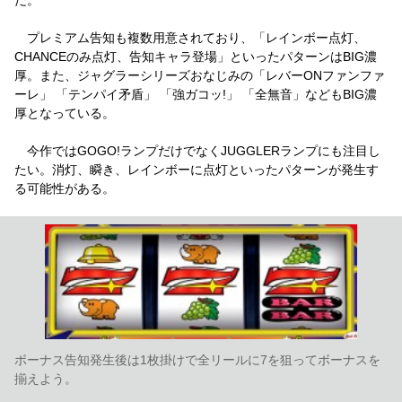
プレミアム告知も複数用意されており、「レインボー点灯、
CHANCEのみ点灯、告知キャラ登場」といったパターンはBIG濃
厚。また、ジャグラーシリーズおなじみの「レバーONファンファ
ーレ」 「テンパイ矛盾」 「強ガコッ!」 「全無音」などもBIG濃
厚となっている。
今作ではGOGO!ランプだけでなくJUGGLERランプにも注目し
たい。消灯、瞬き、レインボーに点灯といったパターンが発生す
る可能性がある。
ボーナス告知発生後は1枚掛けで全リールに7を狙ってボーナスを
揃えよう。