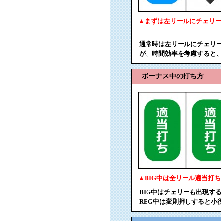
▲まずは左リールにチェリ
通常時は左リールにチェリ
が、時間効率を考慮すると
ボーナス中の打ち方
▲BIG中は全リール適当打
BIG中はチェリーも出現す
REG中は変則押しすると小