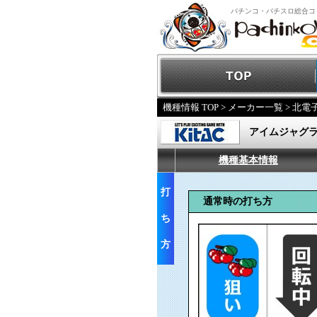
パチンコ・パチスロ総合コ
機種情報 TOP
>
メーカー一覧
>
北電
アイムジャグラ
機種基本情報
打
通常時の打ち方
ち
方