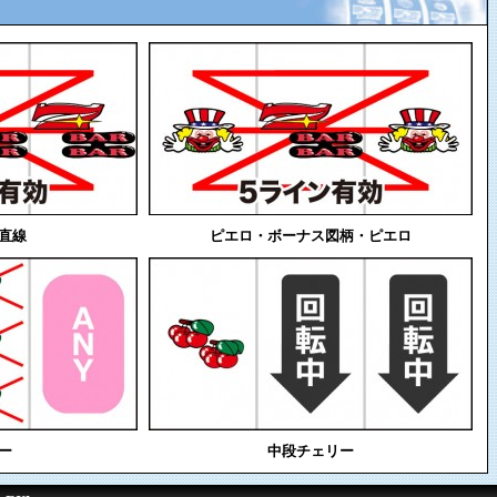
直線
ピエロ・ボーナス図柄・ピエロ
ー
中段チェリー