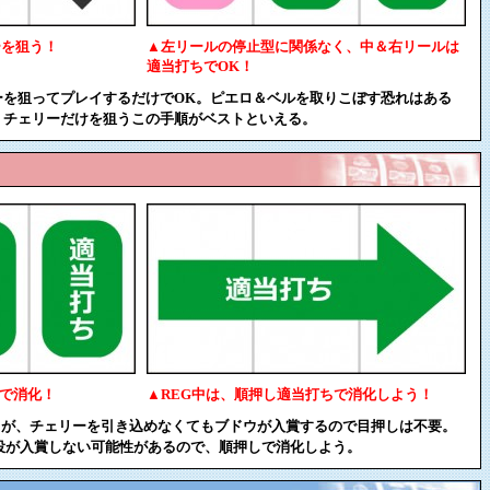
ーを狙う！
▲左リールの停止型に関係なく、中＆右リールは
適当打ちでOK！
ーを狙ってプレイするだけでOK。ピエロ＆ベルを取りこぼす恐れはある
、チェリーだけを狙うこの手順がベストといえる。
ちで消化！
▲REG中は、順押し適当打ちで消化しよう！
るが、チェリーを引き込めなくてもブドウが入賞するので目押しは不要。
役が入賞しない可能性があるので、順押しで消化しよう。