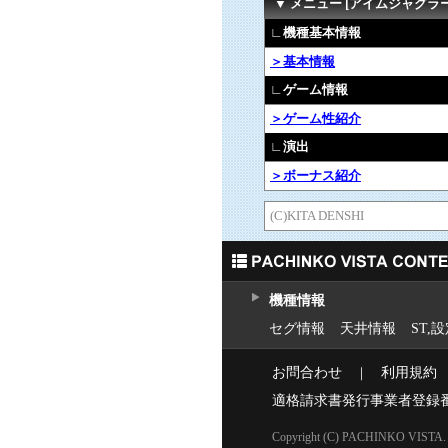
▼ メニュー [アイムジャグラー
∟機種基本情報
＞基本情報
∟ゲーム情報
＞ゲーム性紹介
∟演出
＞ボーナス紹介
(C)KITA DENSHI
機種情報
セグ情報
天井情報
ST,
お問合わせ
｜
利用規約
適格請求書発行事業者登録
Copyright (C) PACHINKO VISTA. Al