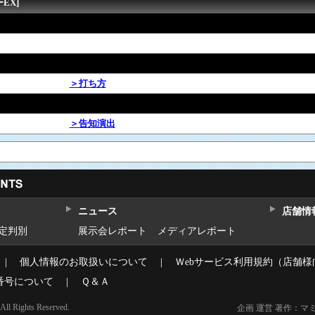
EX]
＞打ち方
＞告知演出
ニュース
店舗情
設定判別
展示会レポート
メディアレポート
｜
個人情報のお取扱いについて
｜
Ｗebサービス利用規約（店舗様
番号について
｜
Ｑ＆Ａ
l Rights Reserved.
企画 運営 著作：マ