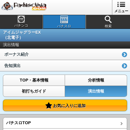
メニュー
パチンコ
パチスロ
検索
アイムジャグラーEX
（北電子）
演出情報
ボーナス紹介
告知演出
TOP・基本情報
分析情報
初打ちガイド
演出情報
お気に入りに追加
パチスロTOP