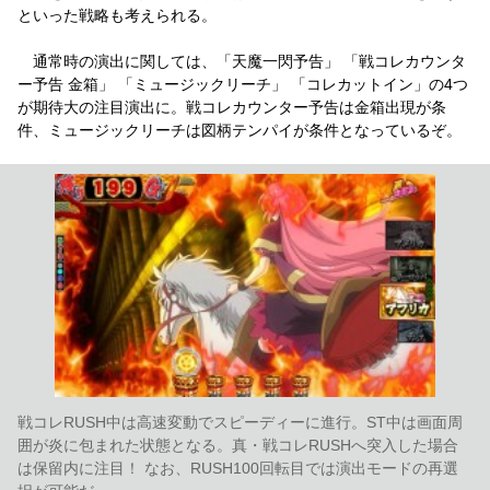
といった戦略も考えられる。
通常時の演出に関しては、「天魔一閃予告」 「戦コレカウンタ
ー予告 金箱」 「ミュージックリーチ」 「コレカットイン」の4つ
が期待大の注目演出に。戦コレカウンター予告は金箱出現が条
件、ミュージックリーチは図柄テンパイが条件となっているぞ。
戦コレRUSH中は高速変動でスピーディーに進行。ST中は画面周
囲が炎に包まれた状態となる。真・戦コレRUSHへ突入した場合
は保留内に注目！ なお、RUSH100回転目では演出モードの再選