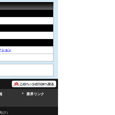
クション
報
業界リンク
向け）