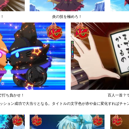
せ！
炎の技を極めろ！
で打ち負かせ！
百人一首？
ミッション成功で大当りとなる。タイトルの文字色が赤や金に変化すればチャ