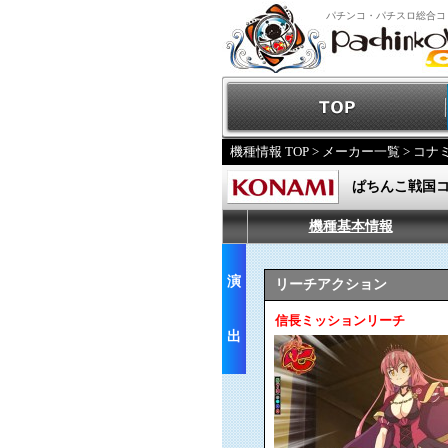
パチンコ・パチスロ総合コ
機種情報 TOP
>
メーカー一覧
>
コナ
ぱちんこ戦国
機種基本情報
演
リーチアクション
信長ミッションリーチ
出