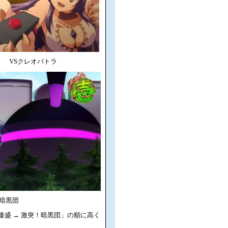
VSクレオパトラ
暗黒団
郷隆盛 → 激突！暗黒団」の順に高く