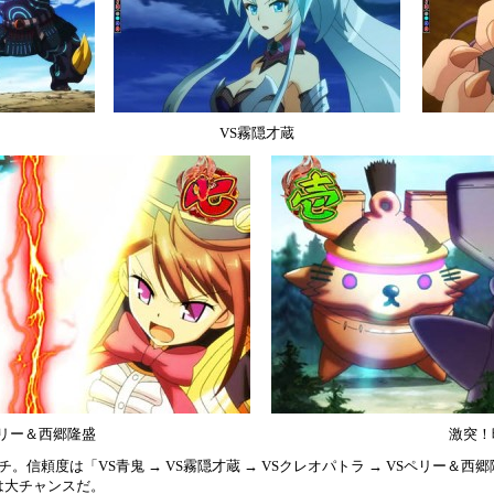
VS霧隠才蔵
ペリー＆西郷隆盛
激突！
。信頼度は「VS青鬼 → VS霧隠才蔵 → VSクレオパトラ → VSペリー＆西
は大チャンスだ。