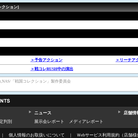
レクション]
＞予告アクション
＞リーチア
＞戦コレRUSH中の演出
rtainment,NAS/「戦国コレクション」製作委員会
ニュース
店舗情
設定判別
展示会レポート
メディアレポート
｜
個人情報のお取扱いについて
｜
Ｗebサービス利用規約（店舗様