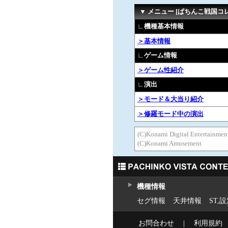
▼ メニュー [ぱちんこ戦国コ
∟機種基本情報
＞基本情報
∟ゲーム情報
＞ゲーム性紹介
∟演出
＞モード＆大当り紹介
＞修羅モード中の演出
(C)Konami Digital Ente
(C)Konami Amusement
機種情報
セグ情報
天井情報
ST,
お問合わせ
｜
利用規約