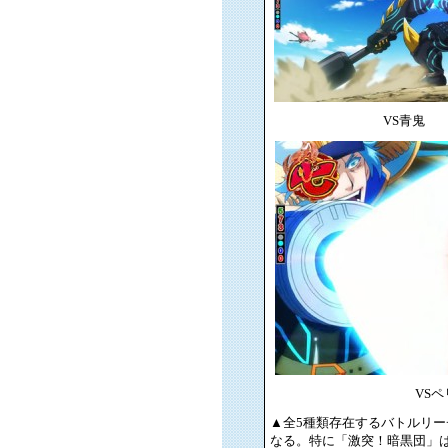
VS青鬼
VS
▲全5種類存在するバトルリーチ
なる。特に「激突！暗黒団」