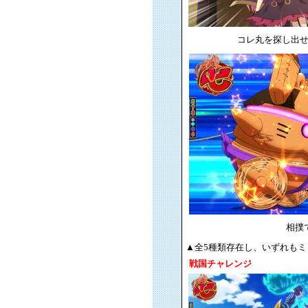
コレ丸を探し出
相撲
▲全5種類存在し、いずれも
戦国チャレンジ