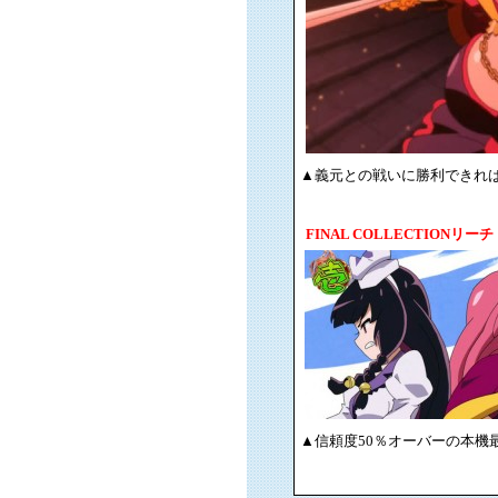
▲義元との戦いに勝利できれ
FINAL COLLECTIONリーチ
▲信頼度50％オーバーの本