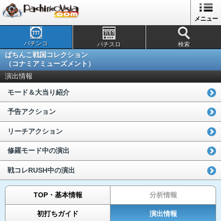
メニュー
パチンコ
パチスロ
検索
ぱちんこ戦国コレクション
（コナミアミューズメント）
演出情報
モード＆大当り紹介
予告アクション
リーチアクション
修羅モード中の演出
戦コレRUSH中の演出
TOP・基本情報
分析情報
初打ちガイド
演出情報