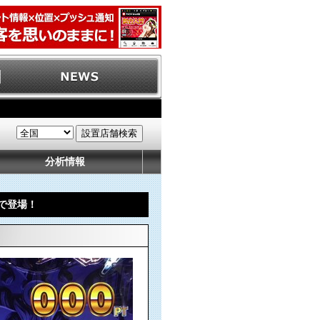
分析情報
で登場！