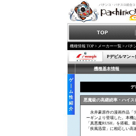
パチンコ・パチスロ総合コ
機種情報 TOP
>
メーカー一覧
>
パチ
Pデビルマン～
機種基本情報
ゲ
｜
デ
ム
性
悪魔級の高継続率・ハイスピ
紹
介
永井豪原作の漫画作品「デ
ーギンより登場した。本機は
「真悪魔RUSH」を搭載。
「疾風迅雷」に相応しい高速