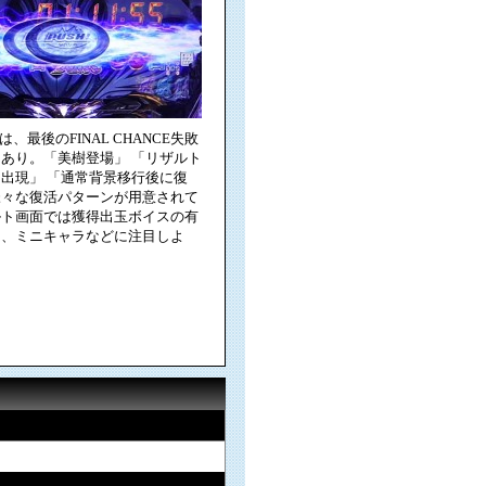
 は、最後のFINAL CHANCE失敗
あり。「美樹登場」 「リザルト
出現」 「通常背景移行後に復
様々な復活パターンが用意されて
ルト画面では獲得出玉ボイスの有
ー、ミニキャラなどに注目しよ