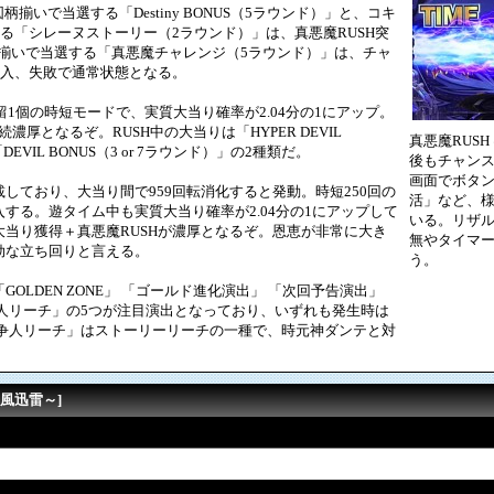
図柄揃いで当選する「Destiny BONUS（5ラウンド）」と、コキ
する「シレーヌストーリー（2ラウンド）」は、真悪魔RUSH突
の図柄揃いで当選する「真悪魔チャレンジ（5ラウンド）」は、チャ
突入、失敗で通常状態となる。
留1個の時短モードで、実質大当り確率が2.04分の1にアップ。
継続濃厚となるぞ。RUSH中の大当りは「HYPER DEVIL
真悪魔RUSH
EVIL BONUS（3 or 7ラウンド）」の2種類だ。
後もチャンス
画面でボタン
ており、大当り間で959回転消化すると発動。時短250回の
活」など、
する。遊タイム中も実質大当り確率が2.04分の1にアップして
いる。リザ
当り獲得＋真悪魔RUSHが濃厚となるぞ。恩恵が非常に大き
無やタイマ
効な立ち回りと言える。
う。
LDEN ZONE」 「ゴールド進化演出」 「次回予告演出」
人リーチ」の5つが注目演出となっており、いずれも発生時は
荒争人リーチ」はストーリーリーチの一種で、時元神ダンテと対
疾風迅雷～]