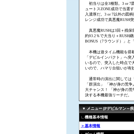
初当りは全3種類。3 or 7
ュートスZONE成功で当選
入濃厚だ。3 or 7以外
レンジ成功で真悪魔RUSH
真悪魔RUSHは3回＋残保
約93.2％で大当り＋RUSH
BONUS（7ラウンド）」と「D
本機は遊タイム機能を搭載し
「デビルインパクト」へ突入
いるので、突入した時点で大
いので、ハマリ台狙いが有
通常時の演出に関しては「GO
「群演出」 「神が身の荒争
大チャンス！ 「神が身の
決する本機最強リーチだ。
▼ メニュー [Pデビルマン～
∟機種基本情報
＞基本情報