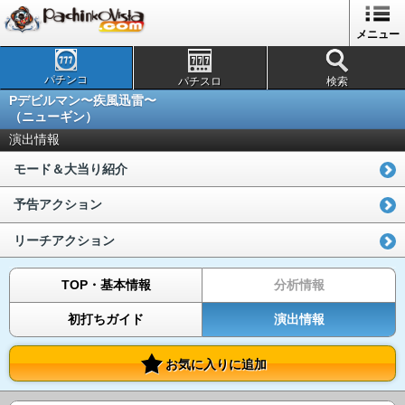
メニュー
パチンコ
パチスロ
検索
Pデビルマン〜疾風迅雷〜
（ニューギン）
演出情報
モード＆大当り紹介
予告アクション
リーチアクション
TOP・基本情報
分析情報
初打ちガイド
演出情報
お気に入りに追加