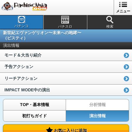
メニュー
パチンコ
パチスロ
検索
新世紀エヴァンゲリオン〜未来への咆哮〜
（ビスティ）
演出情報
モード＆大当り紹介
予告アクション
リーチアクション
IMPACT MODE中の演出
TOP・基本情報
分析情報
初打ちガイド
演出情報
お気に入りに追加