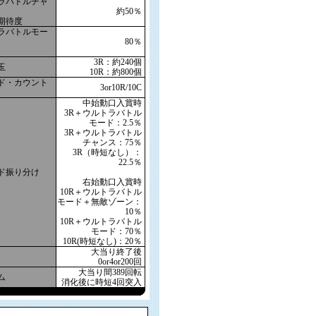
ラバトルチャ
約50％
期待度
ラバトルモー
80％
3R：約240個
玉
10R：約800個
ド・カウント
3or10R/10C
中始動口入賞時
3R＋ウルトラバトル
モード：2.5％
3R＋ウルトラバトル
チャンス：75％
3R（時短なし）：
22.5％
ド振り分け
右始動口入賞時
10R＋ウルトラバトル
モード＋無敵ゾーン：
10％
10R＋ウルトラバトル
モード：70％
10R(時短なし)：20％
大当り終了後
0or4or200回
大当り間389回転
ム
消化後に時短4回突入