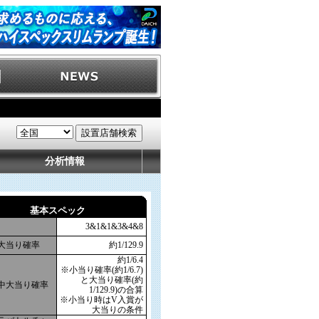
分析情報
基本スペック
3&1&1&3&4&8
大当り確率
約1/129.9
約1/6.4
※小当り確率(約1/6.7)
と大当り確率(約
中大当り確率
1/129.9)の合算
※小当り時はV入賞が
大当りの条件