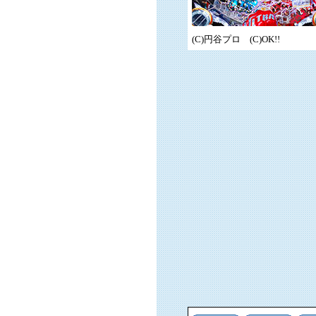
(C)円谷プロ (C)OK!!