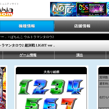
ミュニティサイト
ケー．
> ぱちんこ ウルトラマンタロウ2
ラマンタロウ2 超決戦 LIGHT ver．
ゲーム情報
演出
大当り絵柄
賞球数
通常時
右打ち