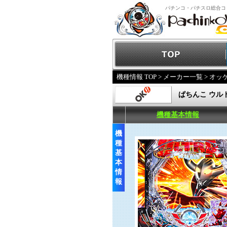
パチンコ・パチスロ総合コ
機種情報 TOP
>
メーカー一覧
>
オッ
ぱちんこ ウルト
機種基本情報
機
種
基
本
情
報