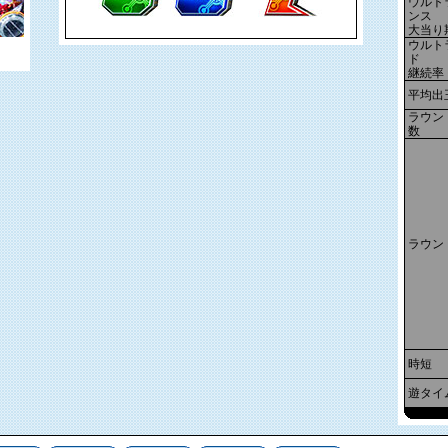
ウルト
ンス
大当り
ウルト
ド
継続率
平均出
ラウン
数
ラウン
時短
遊タイ