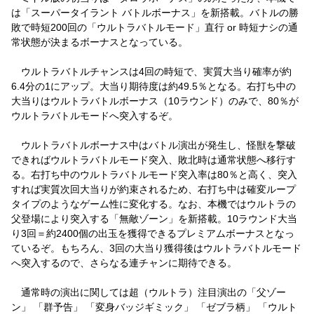
は「スーパータイラント バトルボーナス」を新搭載。バトルの勝
敗で時短200回の「ウルトラバトルモード」直行 or 時短ナシの通
常状態が決まるボーナスとなっている。
ウルトラバトルチャンスは4回の時短で、実質大当り確率が約
6.4分の1にアップ。大当り期待度は約49.5％となる。右打ち中の
大当りはウルトラバトルボーナス（10ラウンド）のみで、80％が
ウルトラバトルモードへ突入するぞ。
ウルトラバトルボーナス中はバトル演出が発生し、怪獣を撃破
できればウルトラバトルモード突入、敗北時は通常状態へ移行す
る。右打ち中のウルトラバトルモード突入率は80％と高く、突入
すれば実質次回大当りが約束されるため、右打ち中は確変ループ
タイプのようなゲーム性に変化する。なお、本機ではウルトラの
父登場により突入する「無敵ゾーン」を新搭載。10ラウンド大当
り3回＝約2400個の出玉を獲得できるプレミアムボーナスとなっ
ているぞ。もちろん、3回の大当り獲得後はウルトラバトルモード
へ突入するので、さらなる連チャンに期待できる。
通常時の演出に関しては超（ウルトラ）注目演出の「父ゾー
ン」 「群予告」 「変身バッジギミック」 「ゼブラ柄」 「ウルト