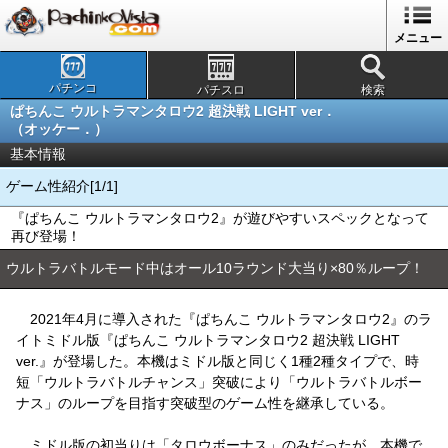
メニュー
パチンコ
パチスロ
検索
ぱちんこ ウルトラマンタロウ2 超決戦 LIGHT ver．
（オッケー．）
基本情報
ゲーム性紹介[1/1]
『ぱちんこ ウルトラマンタロウ2』が遊びやすいスペックとなって
再び登場！
ウルトラバトルモード中はオール10ラウンド大当り×80％ループ！
2021年4月に導入された『ぱちんこ ウルトラマンタロウ2』のラ
イトミドル版『ぱちんこ ウルトラマンタロウ2 超決戦 LIGHT
ver.』が登場した。本機はミドル版と同じく1種2種タイプで、時
短「ウルトラバトルチャンス」突破により「ウルトラバトルボー
ナス」のループを目指す突破型のゲーム性を継承している。
ミドル版の初当りは「タロウボーナス」のみだったが、本機で