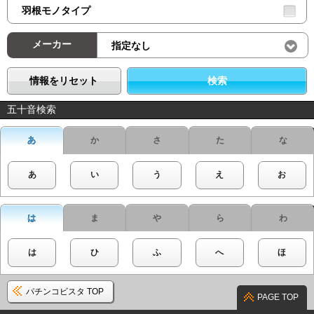
羽根モノタイプ
メーカー
指定なし
情報をリセット
検索
五十音検索
あ
か
さ
た
な
あ
い
う
え
お
は
ま
や
ら
わ
は
ひ
ふ
へ
ほ
パチンコビスタ TOP
PAGE TOP