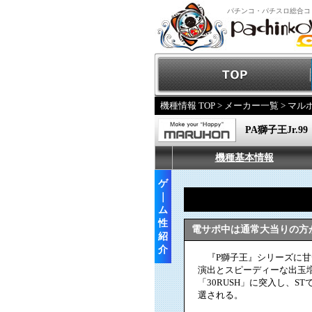
パチンコ・パチスロ総合コ
機種情報 TOP
>
メーカー一覧
>
マル
PA獅子王Jr.99
機種基本情報
ゲ
｜
ム
性
電サポ中は通常大当りの方
紹
介
『P獅子王』シリーズに甘デ
演出とスピーディーな出玉
「30RUSH」に突入し、S
選される。