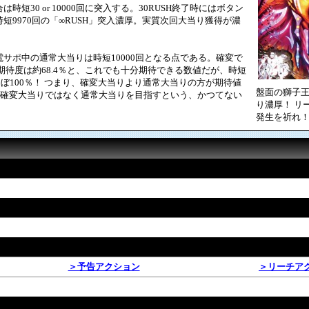
短30 or 10000回に突入する。30RUSH終了時にはボタン
短9970回の「∞RUSH」突入濃厚。実質次回大当り獲得が濃
ポ中の通常大当りは時短10000回となる点である。確変で
り期待度は約68.4％と、これでも十分期待できる数値だが、時短
ほぼ100％！ つまり、確変大当りより通常大当りの方が期待値
盤面の獅子
は確変大当りではなく通常大当りを目指すという、かつてない
り濃厚！ リ
発生を祈れ
＞予告アクション
＞リーチア