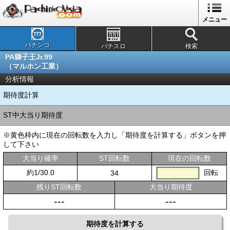
メニュー
パチンコ
パチスロ
検索
PA獅子王Jr.99
（マルホン工業）
分析情報
期待度計算
ST中大当り期待度
※黄色枠内に現在の回転数を入力し「期待度を計算する」ボタンを押
して下さい
大当り確率
ST回転数
現在の回転数
約1/30.0
回転
34
残りST回転数
大当り期待度
---
---
期待度を計算する