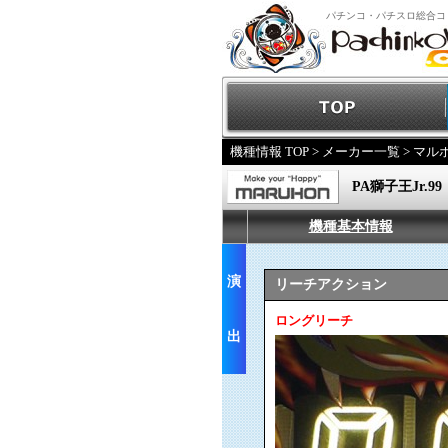
パチンコ・パチスロ総合コ
機種情報 TOP
>
メーカー一覧
>
マル
PA獅子王Jr.99
機種基本情報
演
リーチアクション
ロングリーチ
出