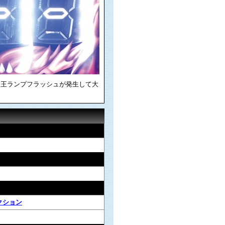
子王ランプフラッシュが発生して大
！
クション