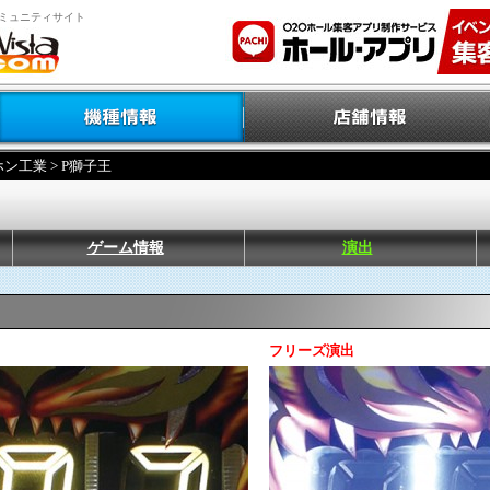
ミュニティサイト
ホン工業
> P獅子王
ゲーム情報
演出
フリーズ演出