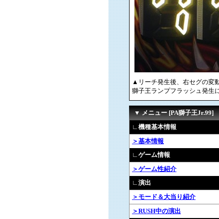
▲リーチ発生後、右セグの変
獅子王ランプフラッシュ発生
▼ メニュー [PA獅子王Jr.99]
∟機種基本情報
＞基本情報
∟ゲーム情報
＞ゲーム性紹介
∟演出
＞モード＆大当り紹介
＞RUSH中の演出