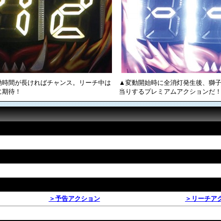
動時間が長ければチャンス。リーチ中は
▲変動開始時に全消灯発生後、獅
に期待！
当りするプレミアムアクションだ
＞予告アクション
＞リーチア