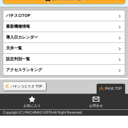
パチスロTOP
最新機種情報
導入日カレンダー
天井一覧
設定判別一覧
アクセスランキング
パチンコビスタ TOP
PAGE TOP
お気に入り
お問合せ
Copyright (C) PACHINKO VISTA All Right Reserved.