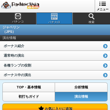
メニュー
パチンコ
パチスロ
検索
ジャベリン
（JPS）
演出情報
ボーナス紹介
通常時の演出
各種ランプの役割
ボーナス中の演出
TOP・基本情報
分析情報
初打ちガイド
演出情報
お気に入りに追加