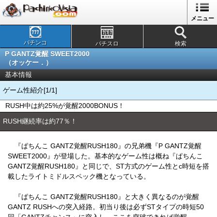
メニュー
パチンコ
パチスロ
検索
P GANTZ覚醒 SWEET2000
（オッケー．）
基本情報
ゲーム性紹介[1/1]
RUSH中は約25%が覚醒2000BONUS！
RUSH継続率は約77％！
『ぱちんこ GANTZ覚醒RUSH180』の兄弟機『P GANTZ覚醒
SWEET2000』が登場した。基本的なゲーム性は概ね『ぱちんこ
GANTZ覚醒RUSH180』と同じで、ST方式のゲーム性とc時短を搭
載したライトミドルスペック機となっている。
『ぱちんこ GANTZ覚醒RUSH180』と大きく異なるのが覚醒
GANTZ RUSHへの突入経路。初当り後は必ずSTタイプの時短50
回「GANTZチャンス」に突入し、ここを突破できれば覚醒