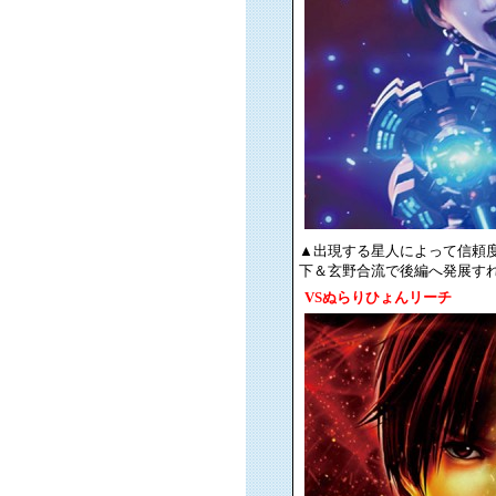
▲出現する星人によって信頼度が
下＆玄野合流で後編へ発展す
VSぬらりひょんリーチ