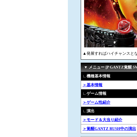
▲発展すればハイチャンスとな
▼ メニュー [P GANTZ覚醒 SW
∟機種基本情報
＞基本情報
∟ゲーム情報
＞ゲーム性紹介
∟演出
＞モード＆大当り紹介
＞覚醒GANTZ RUSH中の演出