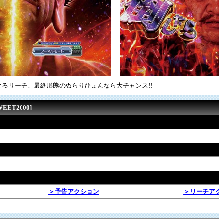
るリーチ。最終形態のぬらりひょんなら大チャンス!!
EET2000]
＞予告アクション
＞リーチア