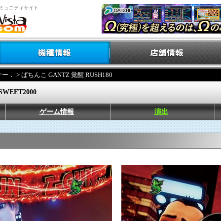
ミュニティサイト
ケー．
> ぱちんこ GANTZ 覚醒 RUSH180
SWEET2000
ゲーム情報
演出