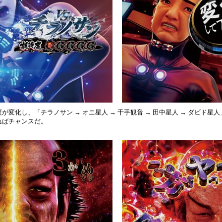
変化し、「チラノサン → オニ星人 → 千手観音 → 田中星人 → ダビド
ればチャンスだ。