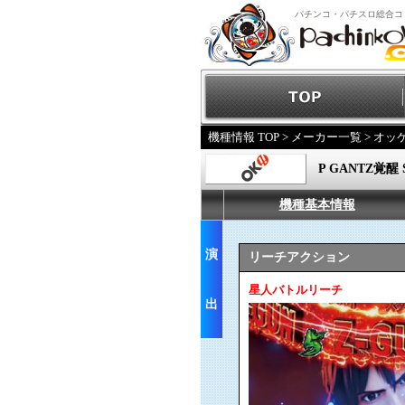
パチンコ・パチスロ総合コ
機種情報 TOP
>
メーカー一覧
>
オッ
P GANTZ覚醒 
機種基本情報
演
リーチアクション
星人バトルリーチ
出