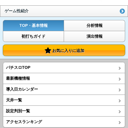
ゲーム性紹介
TOP・基本情報
分析情報
初打ちガイド
演出情報
お気に入りに追加
パチスロTOP
最新機種情報
導入日カレンダー
天井一覧
設定判別一覧
アクセスランキング