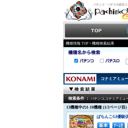
パチンコ・パチスロ総合コ
機種情報 TOP
> 機種検索結果
コナミアミュ
検索条件 ：
パチンコ,コナミアミュー
13機種中の1-10機種 (1/2ページ目)
ぱちんこGI優駿