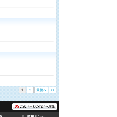
１
２
最後へ
>>
報
業界リンク