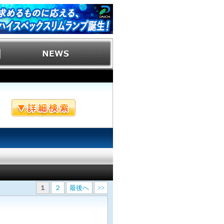
１
２
最後へ
>>