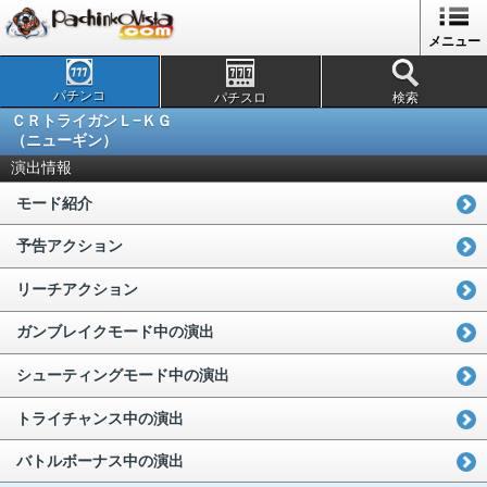
メニュー
パチンコ
パチスロ
検索
ＣＲトライガンＬ−ＫＧ
（ニューギン）
演出情報
モード紹介
予告アクション
リーチアクション
ガンブレイクモード中の演出
シューティングモード中の演出
トライチャンス中の演出
バトルボーナス中の演出