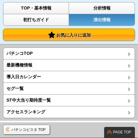
TOP・基本情報
分析情報
初打ちガイド
演出情報
お気に入りに追加
パチンコTOP
最新機種情報
導入日カレンダー
セグ一覧
ST中大当り期待度一覧
アクセスランキング
パチンコビスタ TOP
PAGE TOP