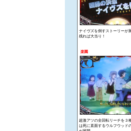
ナイヴズを倒すストーリーが
残れば大当り！
楽園
超激アツの全回転リーチを３
は死に直面するウルフウッド
が展開。