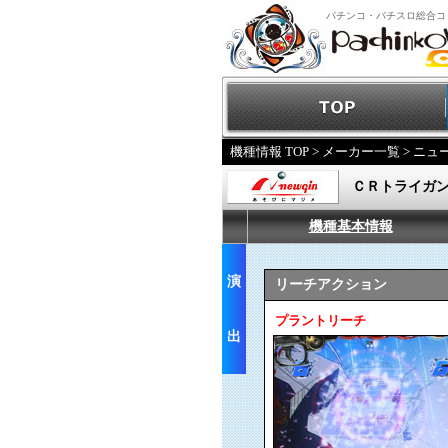
パチンコ・パチスロ総合コ
機種情報 TOP
>
メーカー一覧
>
ニュ
ＣＲトライガ
機種基本情報
演
リーチアクション
プラントリーチ
出