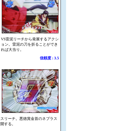
VS雷泥リーチから発展するアクシ
ョン。雷泥の刀を折ることができ
れば大当り。
信頼度 : 3.5
ンスリーチ。悪徳賞金首のネブラス
展開する。