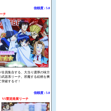
信頼度 : 5.0
ーチ
が全員集合する、大当り濃厚の味方
の武器系リーチ。邪魔する絵柄を爽
て突破するぞ！
信頼度 : 5.0
VS雷泥発展リーチ