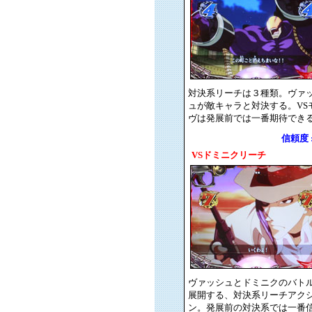
対決系リーチは３種類。ヴァ
ュが敵キャラと対決する。VS
ヴは発展前では一番期待でき
信頼度 : 
VSドミニクリーチ
ヴァッシュとドミニクのバト
展開する、対決系リーチアク
ン。発展前の対決系では一番