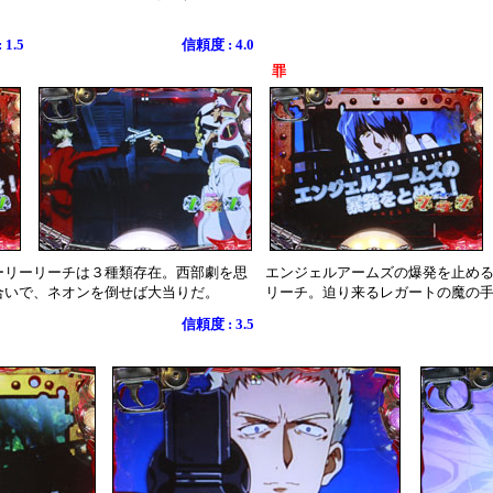
1.5
信頼度 : 4.0
罪
ーリーリーチは３種類存在。西部劇を思
エンジェルアームズの爆発を止め
合いで、ネオンを倒せば大当りだ。
リーチ。迫り来るレガートの魔の
信頼度 : 3.5