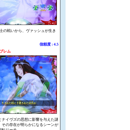
士の戦いから、ヴァッシュが生き
信頼度 : 4.5
ブレム
とナイヴズの思想に影響を与えた謎
。その存在が明らかになるシーンが
回転リーチ。