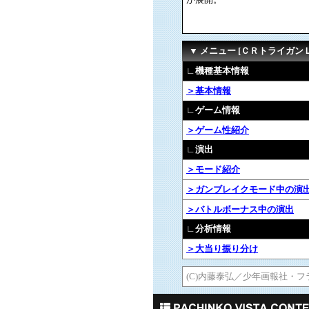
▼ メニュー [ＣＲトライガン
∟機種基本情報
＞基本情報
∟ゲーム情報
＞ゲーム性紹介
∟演出
＞モード紹介
＞ガンブレイクモード中の演
＞バトルボーナス中の演出
∟分析情報
＞大当り振り分け
(C)内藤泰弘／少年画報社・