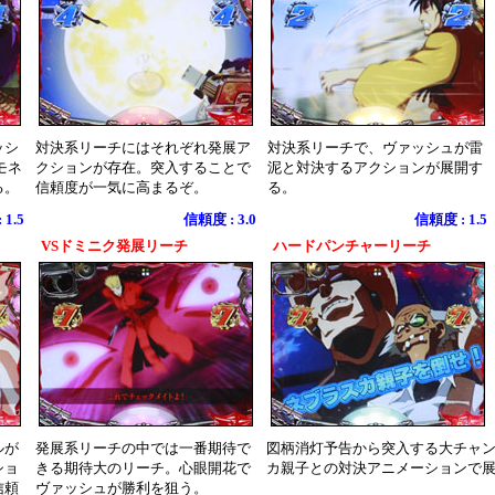
ッシ
対決系リーチにはそれぞれ発展ア
対決系リーチで、ヴァッシュが雷
モネ
クションが存在。突入することで
泥と対決するアクションが展開す
る。
信頼度が一気に高まるぞ。
る。
1.5
信頼度 : 3.0
信頼度 : 1.5
VSドミニク発展リーチ
ハードパンチャーリーチ
ルが
発展系リーチの中では一番期待で
図柄消灯予告から突入する大チャ
ショ
きる期待大のリーチ。心眼開花で
カ親子との対決アニメーションで
信頼
ヴァッシュが勝利を狙う。