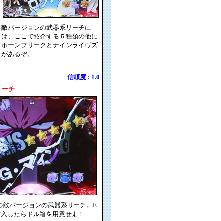
敵バージョンの武器系リーチに
は、ここで紹介する５種類の他に
ホーンフリークとナインライヴズ
があるぞ。
信頼度 : 1.0
リーチ
の敵バージョンの武器系リーチ。E
突入したらドル箱を用意せよ！