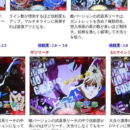
が、
ライン数が増加するほど信頼度も
敵バージョンの武器系リーチは、
リー
アップ。マルチ８ラインに発展す
ガントレットを含め７種類存在。
。
れば超激アツとなる。
突入画面の星の数が多いほど期待
大。絵柄を激しく破壊して大当り
を狙う。
2.5
信頼度 : 1.0 ～ 5.0
信頼度 : 1.0
ザジリーチ
EGマイン
器系リーチの中
敵バージョンの武器系リーチの中で信頼度が
大当り濃厚
ションになって
高いのはザジリーチ。大当りしなくてもモー
Gマインに