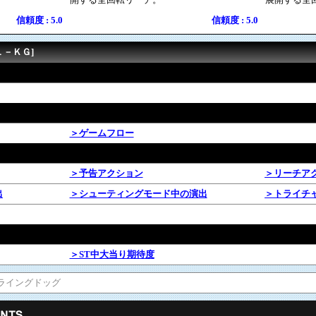
信頼度 : 5.0
信頼度 : 5.0
Ｌ－ＫＧ]
＞ゲームフロー
＞予告アクション
＞リーチア
出
＞シューティングモード中の演出
＞トライチ
＞ST中大当り期待度
フライングドッグ