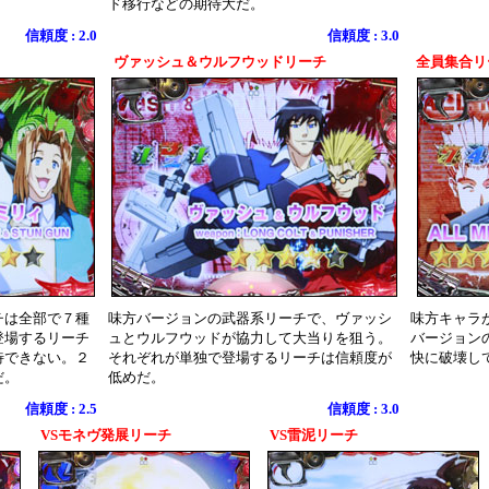
ド移行などの期待大だ。
信頼度 : 2.0
信頼度 : 3.0
ヴァッシュ＆ウルフウッドリーチ
全員集合リ
チは全部で７種
味方バージョンの武器系リーチで、ヴァッシ
味方キャラ
登場するリーチ
ュとウルフウッドが協力して大当りを狙う。
バージョン
待できない。２
それぞれが単独で登場するリーチは信頼度が
快に破壊し
だ。
低めだ。
信頼度 : 2.5
信頼度 : 3.0
VSモネヴ発展リーチ
VS雷泥リーチ