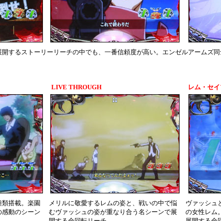
展開するストーリーリーチの中でも、一番信頼度が高い。エンゼルアームズ同
LIVE THROUGH
レム・セイ
種類搭載。楽園
メリルに敬愛するレムの姿と、戦いの中で悩
ヴァッシュ
の感動のシーン
むヴァッシュの姿が重なり合う名シーンで展
の女性レム
開する全回転リーチ。
展開する全