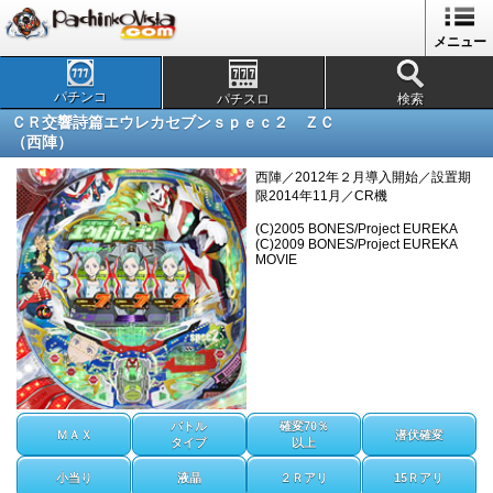
メニュー
パチンコ
パチスロ
検索
ＣＲ交響詩篇エウレカセブンｓｐｅｃ２ ＺＣ
（西陣）
西陣／2012年２月導入開始／設置期
限2014年11月／CR機
(C)2005 BONES/Project EUREKA
(C)2009 BONES/Project EUREKA
MOVIE
バトル
確変70％
ＭＡＸ
潜伏確変
タイプ
以上
小当り
液晶
２Ｒアリ
15Ｒアリ