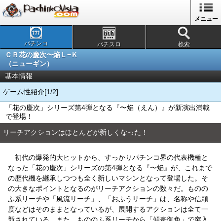
メニュー
パチンコ
パチスロ
検索
ＣＲ花の慶次〜焔Ｌ−Ｋ
（ニューギン）
基本情報
ゲーム性紹介[1/2]
「花の慶次」シリーズ第4弾となる『〜焔（えん）』が新演出満載
で登場！
リーチアクションはほとんどが新しくなった！
初代の爆発的大ヒットから、すっかりパチンコ界の代表機種と
なった「花の慶次」シリーズの第4弾となる『〜焔』が、これまで
の歴代機を継承しつつも全く新しいマシンとなって登場した。そ
の大きなポイントとなるのがリーチアクションの数々だ。ものの
ふ系リーチや「風流リーチ」、「おふうリーチ」は、名称や信頼
度などはそのままとなっているが、展開するアクションは全て一
新されている。また、もののふ系リーチから「傾奇御免」で突入