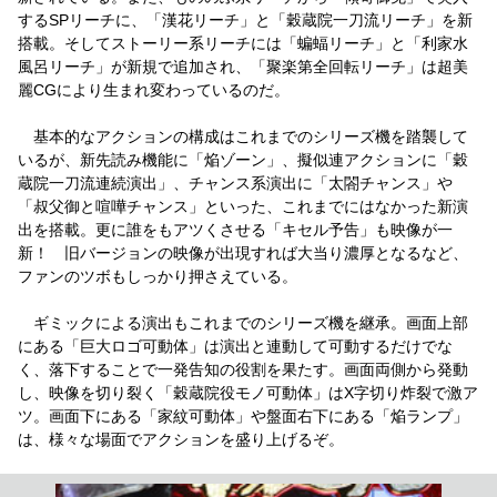
するSPリーチに、「漢花リーチ」と「穀蔵院一刀流リーチ」を新
搭載。そしてストーリー系リーチには「蝙蝠リーチ」と「利家水
風呂リーチ」が新規で追加され、「聚楽第全回転リーチ」は超美
麗CGにより生まれ変わっているのだ。
基本的なアクションの構成はこれまでのシリーズ機を踏襲して
いるが、新先読み機能に「焔ゾーン」、擬似連アクションに「穀
蔵院一刀流連続演出」、チャンス系演出に「太閤チャンス」や
「叔父御と喧嘩チャンス」といった、これまでにはなかった新演
出を搭載。更に誰をもアツくさせる「キセル予告」も映像が一
新！ 旧バージョンの映像が出現すれば大当り濃厚となるなど、
ファンのツボもしっかり押さえている。
ギミックによる演出もこれまでのシリーズ機を継承。画面上部
にある「巨大ロゴ可動体」は演出と連動して可動するだけでな
く、落下することで一発告知の役割を果たす。画面両側から発動
し、映像を切り裂く「穀蔵院役モノ可動体」はX字切り炸裂で激ア
ツ。画面下にある「家紋可動体」や盤面右下にある「焔ランプ」
は、様々な場面でアクションを盛り上げるぞ。