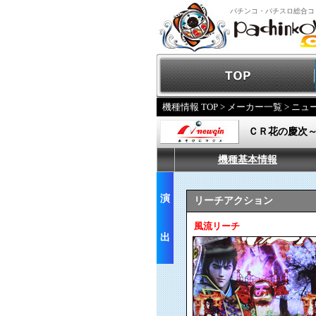
パチンコ・パチスロ総合コ
機種情報 TOP
>
メーカー一覧
>
ニュ
ＣＲ花の慶次
機種基本情報
演
リーチアクション
風流リーチ
出