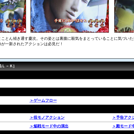
とことん傾き通す慶次。その姿とは裏腹に殺気をまとっていることに気づいた
像が一新されたアクションは必見だ！
焔Ｌ－Ｋ]
＞ゲームフロー
＞役モノアクション
＞予告アク
＞焔戦モード中の演出
＞殿モード