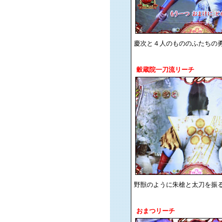
慶次と４人のもののふたちの
穀蔵院一刀流リーチ
野獣のように朱槍と太刀を振
おまつリーチ