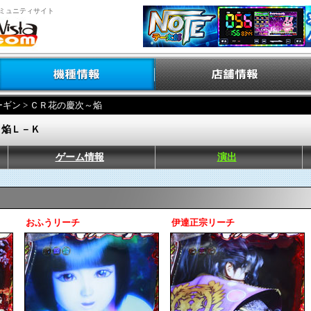
ミュニティサイト
ーギン
> ＣＲ花の慶次～焔
～焔Ｌ－Ｋ
ゲーム情報
演出
おふうリーチ
伊達正宗リーチ