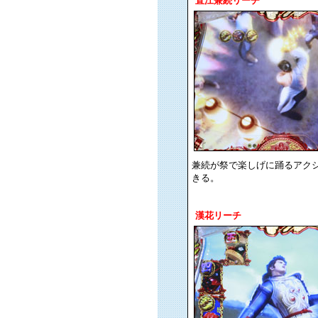
直江兼続リーチ
兼続が祭で楽しげに踊るアク
きる。
漢花リーチ