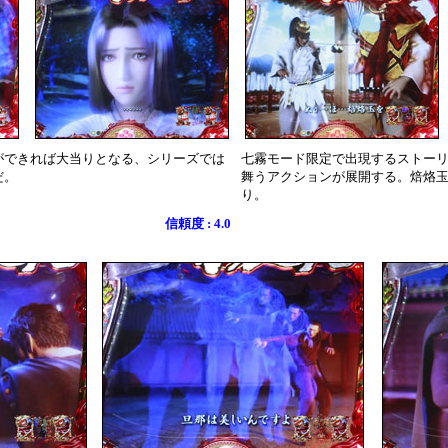
ができれば大当りとなる、シリーズでは
七霧モード限定で出現するストー
だ。
舞うアクションが展開する。焙烙
り。
信頼度 : 4.0