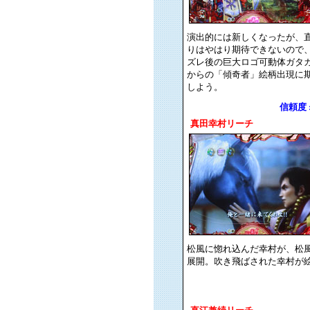
演出的には新しくなったが、
りはやはり期待できないので
ズレ後の巨大ロゴ可動体ガタ
からの「傾奇者」絵柄出現に
しよう。
信頼度 : 
真田幸村リーチ
松風に惚れ込んだ幸村が、松
展開。吹き飛ばされた幸村が