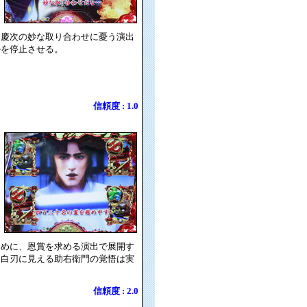
と慶次の妙な取り合わせに憂う演出
ルを停止させる。
信頼度 : 1.0
ために、恩賞を求める演出で展開す
と白刃に見える助右衛門の覚悟は実
信頼度 : 2.0