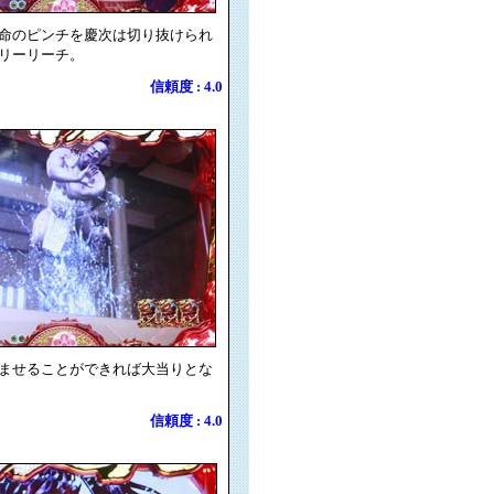
命のピンチを慶次は切り抜けられ
リーリーチ。
信頼度 : 4.0
ませることができれば大当りとな
信頼度 : 4.0