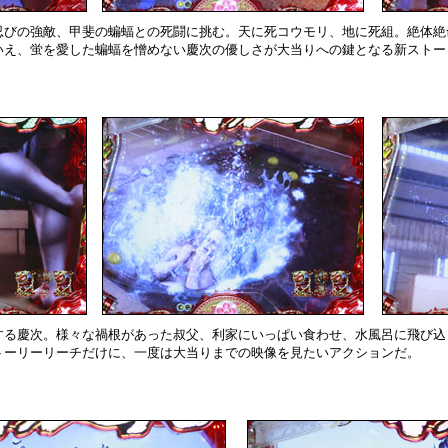
忍びの強敵、甲斐の蝙蝠との死闘に挑む。天に死コウモリ、地に死組。絶体絶
いえ、蛍を愛した蝙蝠を憎めない慶次の優しさが大当りへの鍵となる新ストー
する慶次。様々な禍根があった叔父、利家にいっぱい食わせ、水風呂に飛び込
トーリーリーチだけに、一度は大当りまでの映像を見たいアクションだ。