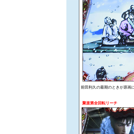
前田利久の最期のときが原画
聚楽第全回転リーチ