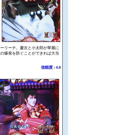
リーリーチ。慶次と小太郎が華麗に
玉の爆発を防ぐことができれば大当
信頼度 : 4.0