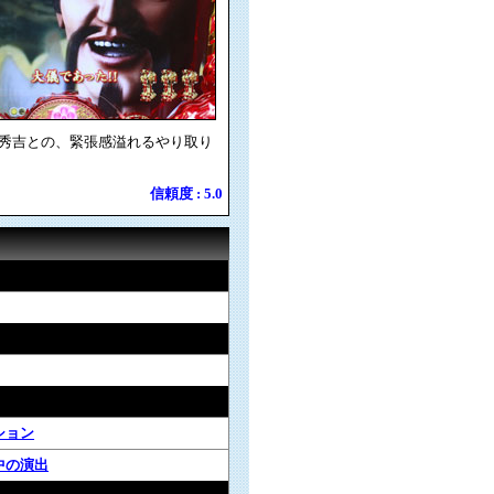
秀吉との、緊張感溢れるやり取り
信頼度 : 5.0
ション
中の演出