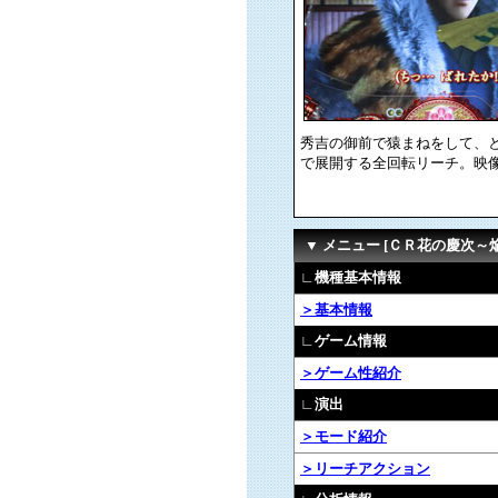
秀吉の御前で猿まねをして、
で展開する全回転リーチ。映
▼ メニュー [ＣＲ花の慶次～
∟機種基本情報
＞基本情報
∟ゲーム情報
＞ゲーム性紹介
∟演出
＞モード紹介
＞リーチアクション