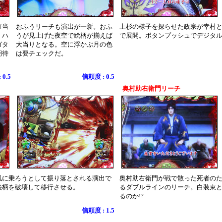
直当
おふうリーチも演出が一新。おふ
上杉の様子を探らせた政宗が幸村
、ハ
うが見上げた夜空で絵柄が揃えば
で展開。ボタンプッシュでデジタ
ガタ
大当りとなる。空に浮かぶ月の色
期待
は要チェックだ。
0.5
信頼度 : 0.5
奥村助右衛門リーチ
風に乗ろうとして振り落とされる演出で
奥村助右衛門が戦で散った死者の
絵柄を破壊して移行させる。
るダブルラインのリーチ。白装束
るのか!?
信頼度 : 1.5