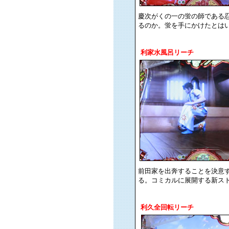
慶次がくの一の蛍の師である
るのか。蛍を手にかけたとは
利家水風呂リーチ
前田家を出奔することを決意
る。コミカルに展開する新ス
利久全回転リーチ