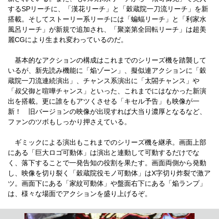
するSPリーチに、「漢花リーチ」と「穀蔵院一刀流リーチ」を新
搭載。そしてストーリー系リーチには「蝙蝠リーチ」と「利家水
風呂リーチ」が新規で追加され、「聚楽第全回転リーチ」は超美
麗CGにより生まれ変わっているのだ。
基本的なアクションの構成はこれまでのシリーズ機を踏襲して
いるが、新先読み機能に「焔ゾーン」、擬似連アクションに「穀
蔵院一刀流連続演出」、チャンス系演出に「太閤チャンス」や
「叔父御と喧嘩チャンス」といった、これまでにはなかった新演
出を搭載。更に誰をもアツくさせる「キセル予告」も映像が一
新！ 旧バージョンの映像が出現すれば大当り濃厚となるなど、
ファンのツボもしっかり押さえている。
ギミックによる演出もこれまでのシリーズ機を継承。画面上部
にある「巨大ロゴ可動体」は演出と連動して可動するだけでな
く、落下することで一発告知の役割を果たす。画面両側から発動
し、映像を切り裂く「穀蔵院役モノ可動体」はX字切り炸裂で激ア
ツ。画面下にある「家紋可動体」や盤面右下にある「焔ランプ」
は、様々な場面でアクションを盛り上げるぞ。