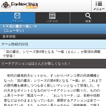
メニュー
パチンコ
パチスロ
検索
ＣＲ花の慶次〜焔Ｌ−Ｋ
（ニューギン）
基本情報
ゲーム性紹介[1/2]
「花の慶次」シリーズ第4弾となる『〜焔（えん）』が新演出満載
で登場！
リーチアクションはほとんどが新しくなった！
初代の爆発的大ヒットから、すっかりパチンコ界の代表機種と
なった「花の慶次」シリーズの第4弾となる『〜焔』が、これまで
の歴代機を継承しつつも全く新しいマシンとなって登場した。そ
の大きなポイントとなるのがリーチアクションの数々だ。ものの
ふ系リーチや「風流リーチ」、「おふうリーチ」は、名称や信頼
度などはそのままとなっているが、展開するアクションは全て一
新されている。また、もののふ系リーチから「傾奇御免」で突入