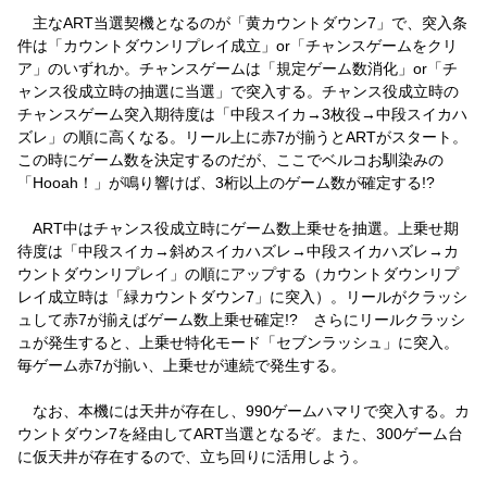
主なART当選契機となるのが「黄カウントダウン7」で、突入条
件は「カウントダウンリプレイ成立」or「チャンスゲームをクリ
ア」のいずれか。チャンスゲームは「規定ゲーム数消化」or「チ
ャンス役成立時の抽選に当選」で突入する。チャンス役成立時の
チャンスゲーム突入期待度は「中段スイカ→3枚役→中段スイカハ
ズレ」の順に高くなる。リール上に赤7が揃うとARTがスタート。
この時にゲーム数を決定するのだが、ここでベルコお馴染みの
「Hooah！」が鳴り響けば、3桁以上のゲーム数が確定する!?
ART中はチャンス役成立時にゲーム数上乗せを抽選。上乗せ期
待度は「中段スイカ→斜めスイカハズレ→中段スイカハズレ→カ
ウントダウンリプレイ」の順にアップする（カウントダウンリプ
レイ成立時は「緑カウントダウン7」に突入）。リールがクラッシ
ュして赤7が揃えばゲーム数上乗せ確定!? さらにリールクラッシ
ュが発生すると、上乗せ特化モード「セブンラッシュ」に突入。
毎ゲーム赤7が揃い、上乗せが連続で発生する。
なお、本機には天井が存在し、990ゲームハマリで突入する。カ
ウントダウン7を経由してART当選となるぞ。また、300ゲーム台
に仮天井が存在するので、立ち回りに活用しよう。