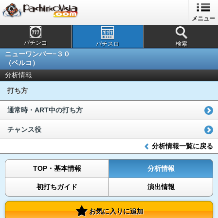
メニュー
パチンコ
パチスロ
検索
ニューワンバー−３０
（ベルコ）
分析情報
打ち方
通常時・ART中の打ち方
チャンス役
分析情報一覧に戻る
TOP・基本情報
分析情報
初打ちガイド
演出情報
お気に入りに追加