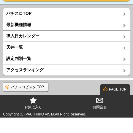
パチスロTOP
最新機種情報
導入日カレンダー
天井一覧
設定判別一覧
アクセスランキング
パチンコビスタ TOP
PAGE TOP
お気に入り
お問合せ
Copyright (C) PACHINKO VISTA All Right Reserved.