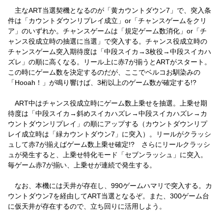
主なART当選契機となるのが「黄カウントダウン7」で、突入条
件は「カウントダウンリプレイ成立」or「チャンスゲームをクリ
ア」のいずれか。チャンスゲームは「規定ゲーム数消化」or「チ
ャンス役成立時の抽選に当選」で突入する。チャンス役成立時の
チャンスゲーム突入期待度は「中段スイカ→3枚役→中段スイカハ
ズレ」の順に高くなる。リール上に赤7が揃うとARTがスタート。
この時にゲーム数を決定するのだが、ここでベルコお馴染みの
「Hooah！」が鳴り響けば、3桁以上のゲーム数が確定する!?
ART中はチャンス役成立時にゲーム数上乗せを抽選。上乗せ期
待度は「中段スイカ→斜めスイカハズレ→中段スイカハズレ→カ
ウントダウンリプレイ」の順にアップする（カウントダウンリプ
レイ成立時は「緑カウントダウン7」に突入）。リールがクラッシ
ュして赤7が揃えばゲーム数上乗せ確定!? さらにリールクラッシ
ュが発生すると、上乗せ特化モード「セブンラッシュ」に突入。
毎ゲーム赤7が揃い、上乗せが連続で発生する。
なお、本機には天井が存在し、990ゲームハマリで突入する。カ
ウントダウン7を経由してART当選となるぞ。また、300ゲーム台
に仮天井が存在するので、立ち回りに活用しよう。