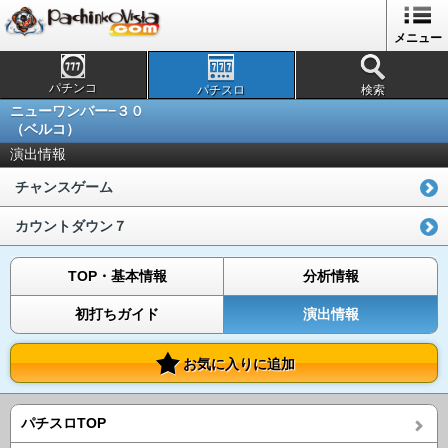
メニュー
パチンコ
パチスロ
検索
ニューワンバー−３０
（ベルコ）
演出情報
チャンスゲーム
カウントダウン７
TOP・基本情報
分析情報
初打ちガイド
演出情報
お気に入りに追加
パチスロTOP