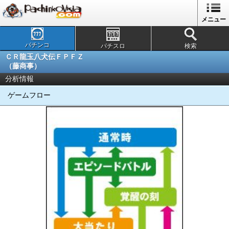
メニュー
パチンコ
パチスロ
検索
ＣＲ龍玉八犬伝ＦＰＦＺ
（藤商事）
分析情報
ゲームフロー