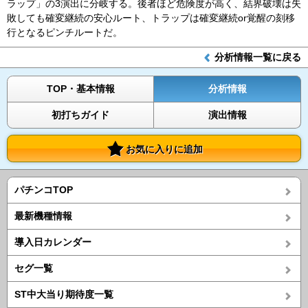
ラップ」の3演出に分岐する。後者ほど危険度が高く、結界破壊は失
敗しても確変継続の安心ルート、トラップは確変継続or覚醒の刻移
行となるピンチルートだ。
分析情報一覧に戻る
TOP・基本情報
分析情報
初打ちガイド
演出情報
お気に入りに追加
パチンコTOP
最新機種情報
導入日カレンダー
セグ一覧
ST中大当り期待度一覧